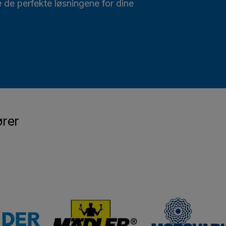
ne de perfekte løsningene for dine
ører