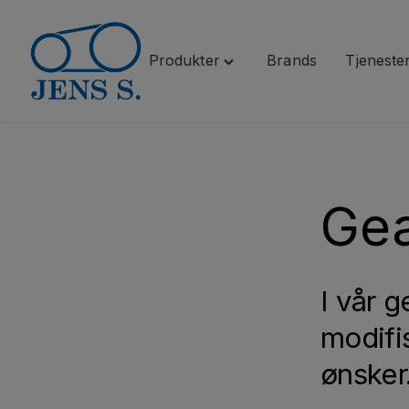
Produkter
Brands
Tjeneste
Hopp
Toggle
til
"Produkter"
innhold
menu
Gea
I vår 
modifi
ønsker