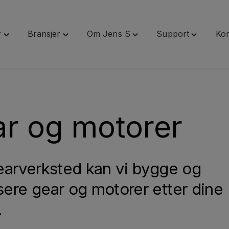
r
Bransjer
Om Jens S
Support
Kon
Toggle
Toggle
Toggle
Toggle
"Tjenester"
"Bransjer"
"Om
"Support"
menu
menu
Jens
menu
S"
menu
r og motorer
gearverksted kan vi bygge og
sere gear og motorer etter dine
.