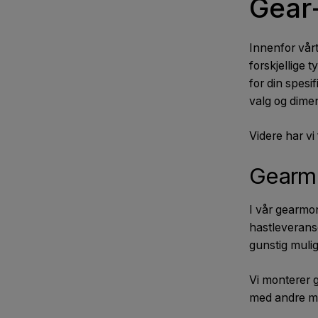
Gear
Innenfor vår
forskjellige 
for din spesi
valg og dime
Videre har vi
Gearm
I vår gearmon
hastleveranse
gunstig mulig
Vi monterer 
med andre m