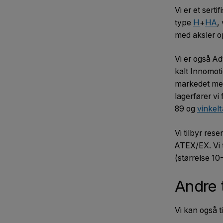
Vi er et sert
type
H
+
HA
,
med aksler o
Vi er også A
kalt Innomoti
markedet med
lagerfører vi
89 og
vinkel
Vi tilbyr res
ATEX/EX. Vi 
(størrelse 1
Andre 
Vi kan også t