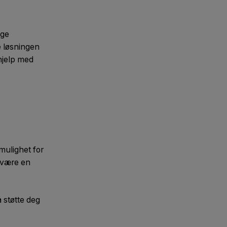
nge
e løsningen
 hjelp med
.
mulighet for
e være en
 støtte deg