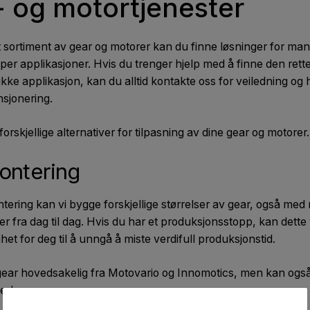
- og motortjenester
t sortiment av gear og motorer kan du finne løsninger for ma
typer applikasjoner. Hvis du trenger hjelp med å finne den rett
fikke applikasjon, kan du alltid kontakte oss for veiledning og
nsjonering.
 forskjellige alternativer for tilpasning av dine gear og motorer
ontering
tering kan vi bygge forskjellige størrelser av gear, også med 
r fra dag til dag. Hvis du har et produksjonsstopp, kan dett
het for deg til å unngå å miste verdifull produksjonstid.
gear hovedsakelig fra Motovario og Innomotics, men kan også
erker.