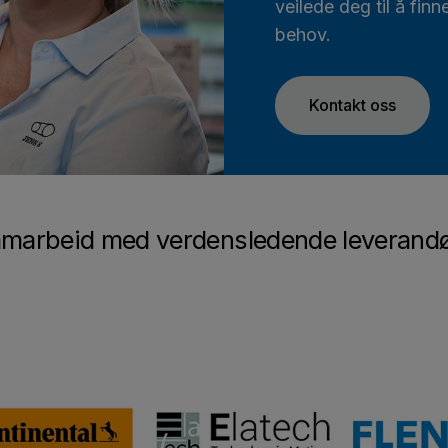
veilede deg til å fin
behov.
Kontakt oss
amarbeid med verdensledende leverand