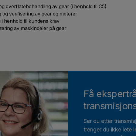
og overflatebehandling av gear (i henhold til C5)
 og verifisering av gear og motorer
 i henhold til kundens krav
ering av maskindeler på gear
Få ekspertr
transmisjon
Ser du etter transmi
trenger du ikke lete 