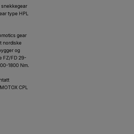
io snekkegear
ear type HPL
omotics gear
t nordiske
bygger og
e FZ/FD 29-
100-1800 Nm.
ntatt
per MOTOX CPL