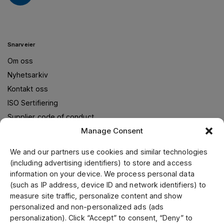
Snarveier
Om oss
Nyhetsarkiv
Kontakt oss
ISO Sertifiering
Supplier code of conduct
Manage Consent
We and our partners use cookies and similar technologies
Om oss
(including advertising identifiers) to store and access
information on your device. We process personal data
Jens S. Transmisjoner Norge leverer transmisjonsløsninger i
(such as IP address, device ID and network identifiers) to
samarbeid med verdensledende leverandører. Gjennom vår
measure site traffic, personalize content and show
ledende posisjon i Skandinavia, samt fokusering på kvalitet
personalized and non-personalized ads (ads
og kundeservice kan vi tilby ett bredt sortiment til
personalization). Click “Accept” to consent, “Deny” to
konkurransekraftige priser. Kunde-og spesialtilpassede