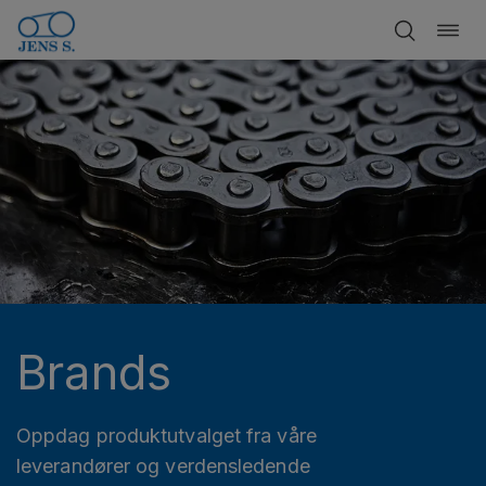
Bytt
Hopp
navi
til
innhold
Brands
Oppdag produktutvalget fra våre
leverandører og verdensledende