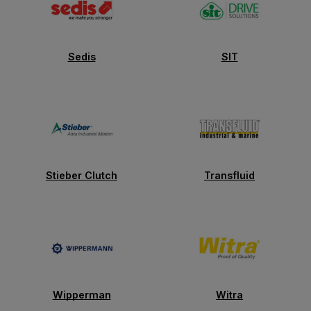
Sedis
SIT
Stieber Clutch
Transfluid
Wipperman
Witra