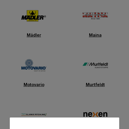
Mädler
Maina
Motovario
Murtfeldt