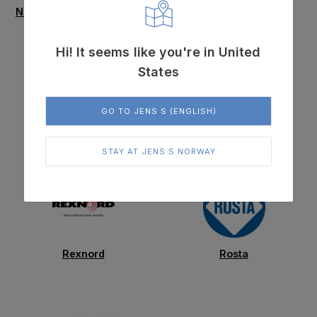
NDE Clarke Transmissions
Nexen
Hi! It seems like you're in United
States
GO TO JENS S (ENGLISH)
Protorque
R+W
STAY AT JENS S NORWAY
Rexnord
Rosta