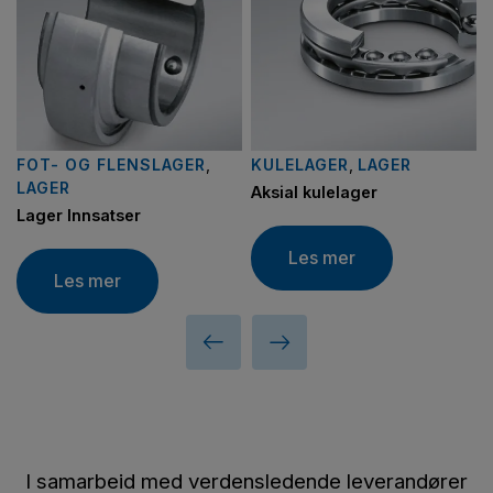
FOT- OG FLENSLAGER
,
KULELAGER
,
LAGER
LAGER
Aksial kulelager
Lager Innsatser
Les mer
Les mer
I samarbeid med verdensledende leverandører