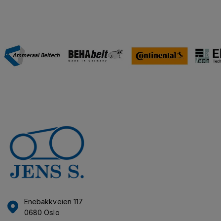
Enebakkveien 117
0680 Oslo