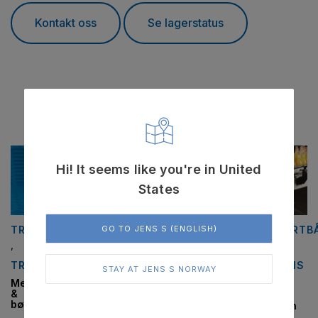
Kontakt oss
Se lagerstatus
Relaterte produkter
Hi! It seems like you're in United
States
GO TO JENS S (ENGLISH)
TRANSPORTBÅND
FLATREMMER
TRANSPORTBÅND
TRANSPORTB
,
,
,
,
TRANSPORTBÅNDSTYPER
TRANSPORTBÅND
UNI CHAINS
UNI CHAINS
STAY AT JENS S NORWAY
MODULBÅND
KJEDER
Medbringere
QSP
&
Varmepresser
Pitch 27,9
Slat Top
bølgekanter
mm (1,10″)
Steel Chain