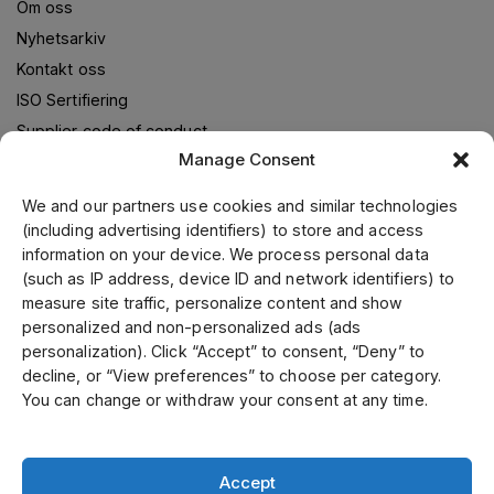
Om oss
Nyhetsarkiv
Kontakt oss
ISO Sertifiering
Supplier code of conduct
Manage Consent
We and our partners use cookies and similar technologies
Om oss
(including advertising identifiers) to store and access
information on your device. We process personal data
Jens S. Transmisjoner Norge leverer transmisjonsløsninger i
(such as IP address, device ID and network identifiers) to
samarbeid med verdensledende leverandører. Gjennom vår
measure site traffic, personalize content and show
ledende posisjon i Skandinavia, samt fokusering på kvalitet
personalized and non-personalized ads (ads
og kundeservice kan vi tilby ett bredt sortiment til
personalization). Click “Accept” to consent, “Deny” to
konkurransekraftige priser. Kunde-og spesialtilpassede
decline, or “View preferences” to choose per category.
produkter tilvirker vi i vårt mekaniske verksted.
You can change or withdraw your consent at any time.
Accept