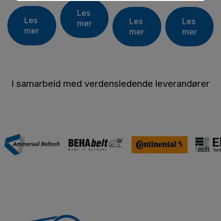
Les
Les
Les
Les
mer
mer
mer
mer
I samarbeid med verdensledende leverandører