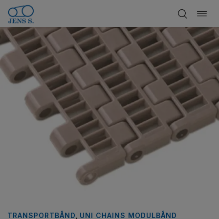
Bytt
Hopp
navi
til
innhold
TRANSPORTBÅND
,
UNI CHAINS MODULBÅND