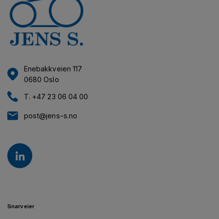
Enebakkveien 117
0680 Oslo
T. +47 23 06 04 00
post@jens-s.no
Snarveier