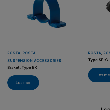
,
,
,
ROSTA
ROSTA
ROSTA
RO
Type SE-G
SUSPENSION ACCESSORIES
Brakett Type BK
Les me
Les mer
I s