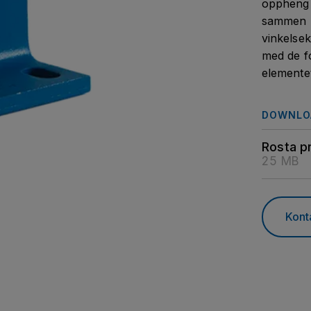
oppheng 
sammen m
vinkelsek
med de f
elementet
DOWNLO
Rosta p
25 MB
Kont