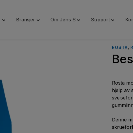
r
Bransjer
Om Jens S
Support
Kon
Toggle
Toggle
Toggle
Toggle
"Tjenester"
"Bransjer"
"Om
"Support"
menu
menu
Jens
menu
S"
,
ROSTA
menu
Bes
Rosta mo
hjelp av 
sveisefor
gummiinn
Denne mu
skruefor