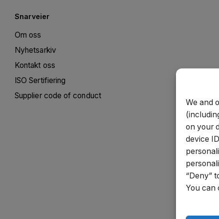
Snarveier
Om oss
Nyhetsarkiv
Kontakt oss
ISO Sertifiering
Supplier code of conduct
We and o
(includin
on your 
device ID
personal
personali
“Deny” to
You can 