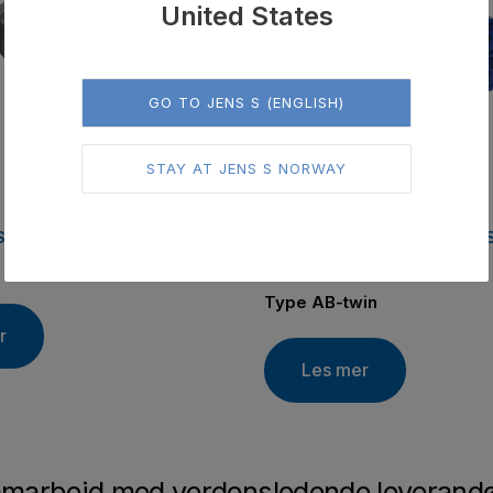
United States
GO TO JENS S (ENGLISH)
STAY AT JENS S NORWAY
,
STA
TENSIONER DEVICES
OSCILLATING MOUNTING
ROSTA
Type AB-twin
r
Les mer
amarbeid med verdensledende leverand