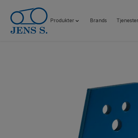
Produkter
Brands
Tjeneste
Hopp
Toggle
til
"Produkter"
innhold
menu