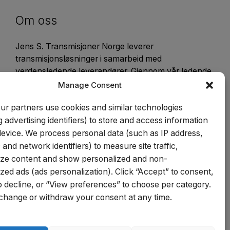
Om oss
Jens S. Transmisjoner Norge leverer
transmisjonsløsninger i samarbeid med
verdensledende leverandører. Gjennom vår ledende
posisjon i Skandinavia, samt fokusering på kvalitet
Manage Consent
og kundeservice kan vi tilby ett bredt sortiment til
ur partners use cookies and similar technologies
konkurransekraftige priser. Kunde-og
spesialtilpassede produkter tilvirker vi i vårt
g advertising identifiers) to store and access information
mekaniske verksted.
device. We process personal data (such as IP address,
 and network identifiers) to measure site traffic,
ize content and show personalized and non-
zed ads (ads personalization). Click “Accept” to consent,
 decline, or “View preferences” to choose per category.
change or withdraw your consent at any time.