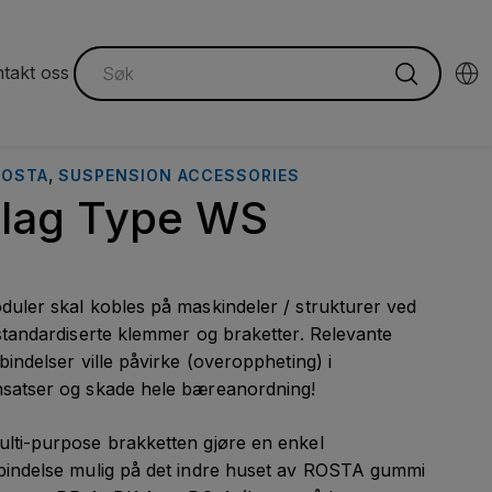
takt oss
,
ROSTA
SUSPENSION ACCESSORIES
lag Type WS
duler skal kobles på maskindeler / strukturer ved
standardiserte klemmer og braketter. Relevante
bindelser ville påvirke (overoppheting) i
satser og skade hele bæreanordning!
lti-purpose brakketten gjøre en enkel
bindelse mulig på det indre huset av ROSTA gummi