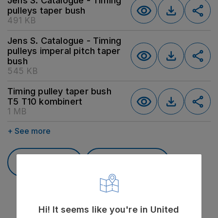
Jens S. Catalogue - Timing
pulleys taper bush
491 KB
Jens S. Catalogue - Timing
pulleys imperal pitch taper
bush
545 KB
Timing pulley taper bush
T5 T10 kombinert
1 MB
+ See more
Kontakt oss
Se lagerstatus
Hi! It seems like you're in United