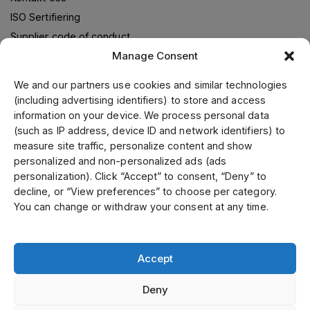
ISO Sertifiering
Supplier code of conduct
Manage Consent
We and our partners use cookies and similar technologies
Om oss
(including advertising identifiers) to store and access
information on your device. We process personal data
Jens S. Transmisjoner Norge leverer transmisjonsløsninger i
(such as IP address, device ID and network identifiers) to
samarbeid med verdensledende leverandører. Gjennom vår
measure site traffic, personalize content and show
ledende posisjon i Skandinavia, samt fokusering på kvalitet
personalized and non-personalized ads (ads
og kundeservice kan vi tilby ett bredt sortiment til
personalization). Click “Accept” to consent, “Deny” to
konkurransekraftige priser. Kunde-og spesialtilpassede
decline, or “View preferences” to choose per category.
produkter tilvirker vi i vårt mekaniske verksted.
You can change or withdraw your consent at any time.
Accept
Select country
Deny
Personvernerklæring / Personvernpolicy