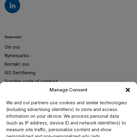
Snarveier
Om oss
Nyhetsarkiv
Kontakt oss
ISO Sertifiering
Supplier code of conduct
Manage Consent
We and our partners use cookies and similar technologies
Om oss
(including advertising identifiers) to store and access
information on your device. We process personal data
Jens S. Transmisjoner Norge leverer transmisjonsløsninger i
(such as IP address, device ID and network identifiers) to
samarbeid med verdensledende leverandører. Gjennom vår
measure site traffic, personalize content and show
ledende posisjon i Skandinavia, samt fokusering på kvalitet
personalized and non-personalized ads (ads