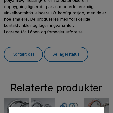
polyamid-, messing- eller stålplateholdere. I
oppbygning ligner de parvis monterte, enradige
vinkelkontaktkulelagere i O-konfigurasjon, men de er
noe smalere. De produseres med forskjellige
kontaktvinkler og lagerringvarianter.
Lagrene fås i åpen og forseglet utførelse.
Kontakt oss
Se lagerstatus
Relaterte produkter