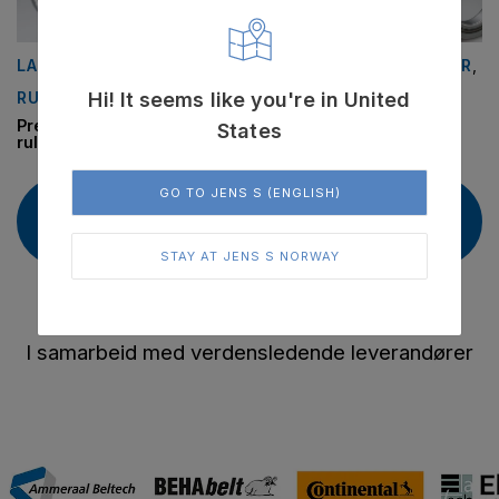
LAGER
,
LAGER
,
LAGER
,
KULELAGER
,
Hi! It seems like you're in United
RULLELAGER
RULLELAGER
TILBEHØR
LAGER
TIL LAGER
Presisjons
Sylindriske
Presisjons
States
rullelager
rullelager
kulelager
Tetninger
GO TO JENS S (ENGLISH)
Les
Les
Les
Les
mer
mer
mer
mer
STAY AT JENS S NORWAY
I samarbeid med verdensledende leverandører