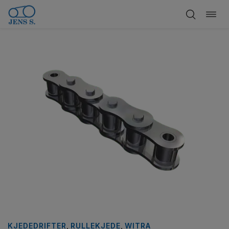
Bytt
Hopp
navi
til
innhold
KJEDEDRIFTER
,
RULLEKJEDE
,
WITRA