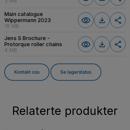
3 MB
Main catalogue
Wippermann 2023
18 MB
Jens S Brochure -
Protorque roller chains
4 MB
Kontakt oss
Se lagerstatus
Relaterte produkter