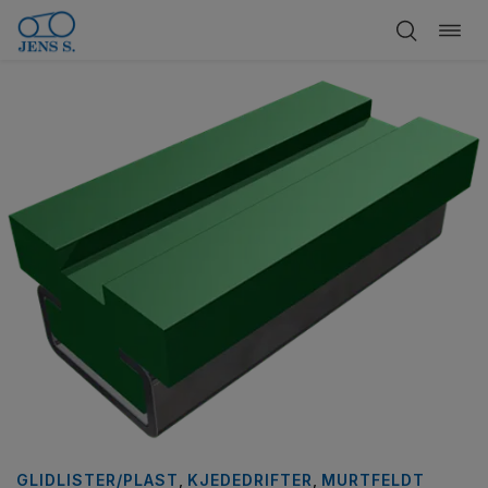
Bytt
Hopp
navi
til
innhold
GLIDLISTER/PLAST
,
KJEDEDRIFTER
,
MURTFELDT