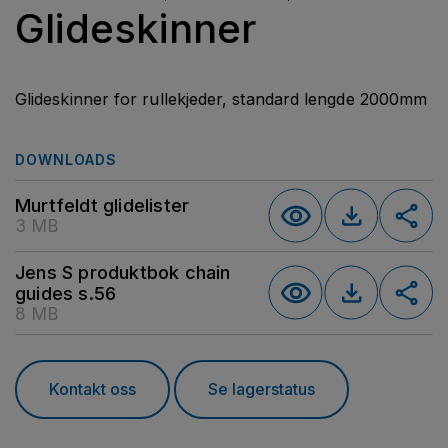
Glideskinner
Glideskinner for rullekjeder, standard lengde 2000mm
DOWNLOADS
Murtfeldt glidelister
3 MB
Jens S produktbok chain
guides s.56
8 MB
Kontakt oss
Se lagerstatus