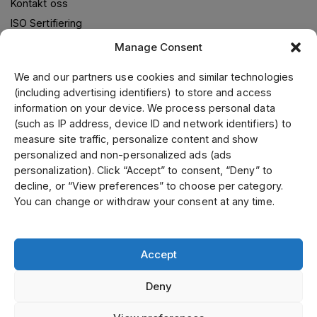
Kontakt oss
ISO Sertifiering
Supplier code of conduct
Manage Consent
We and our partners use cookies and similar technologies
(including advertising identifiers) to store and access
Om oss
information on your device. We process personal data
(such as IP address, device ID and network identifiers) to
Jens S. Transmisjoner Norge leverer transmisjonsløsninger i
measure site traffic, personalize content and show
samarbeid med verdensledende leverandører. Gjennom vår
personalized and non-personalized ads (ads
ledende posisjon i Skandinavia, samt fokusering på kvalitet
personalization). Click “Accept” to consent, “Deny” to
og kundeservice kan vi tilby ett bredt sortiment til
decline, or “View preferences” to choose per category.
konkurransekraftige priser. Kunde-og spesialtilpassede
You can change or withdraw your consent at any time.
produkter tilvirker vi i vårt mekaniske verksted.
Accept
Deny
Select country
Personvernerklæring / Personvernpolicy