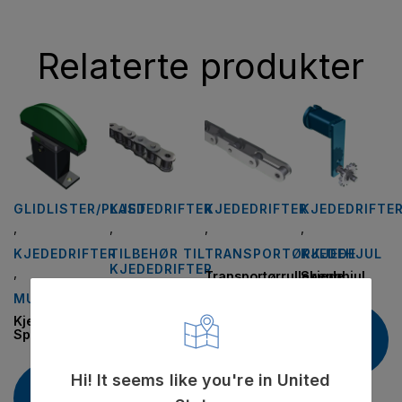
Relaterte produkter
GLIDLISTER/PLAST
KJEDEDRIFTER
KJEDEDRIFTER
KJEDEDRIFTE
,
,
,
,
KJEDEDRIFTER
TILBEHØR TIL
TRANSPORTØRKJEDE
KJEDEHJUL
KJEDEDRIFTER
,
Transportørrullekjede
Spennhjul
Hvordan
MURTFELDT
finne riktig
kjede?
Kjedespenner
Les
Les
Spannbox
mer
mer
Les
Hi! It seems like you're in United
Les
mer