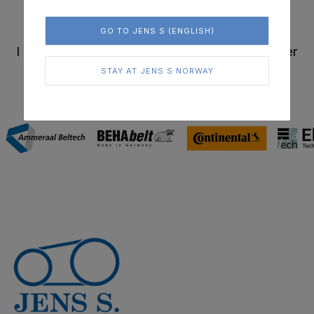
GO TO JENS S (ENGLISH)
I samarbeid med verdensledende leverandører
STAY AT JENS S NORWAY