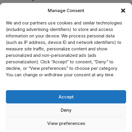
Supplier code of conduct
Manage Consent
We and our partners use cookies and similar technologies
(including advertising identifiers) to store and access
Om oss
information on your device. We process personal data
(such as IP address, device ID and network identifiers) to
Jens S. Transmisjoner Norge leverer transmisjonsløsninger i
measure site traffic, personalize content and show
samarbeid med verdensledende leverandører. Gjennom vår
personalized and non-personalized ads (ads
ledende posisjon i Skandinavia, samt fokusering på kvalitet
personalization). Click “Accept” to consent, “Deny” to
og kundeservice kan vi tilby ett bredt sortiment til
decline, or “View preferences” to choose per category.
konkurransekraftige priser. Kunde-og spesialtilpassede
You can change or withdraw your consent at any time.
produkter tilvirker vi i vårt mekaniske verksted.
Accept
Select country
Deny
Personvernerklæring / Personvernpolicy
View preferences
©
Opphavsrett 2026 Jens S Norway alle rettigheter reservert