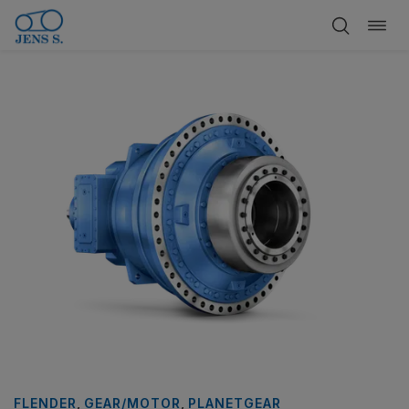
Bytt
Hopp
navi
til
innhold
FLENDER
,
GEAR/MOTOR
,
PLANETGEAR