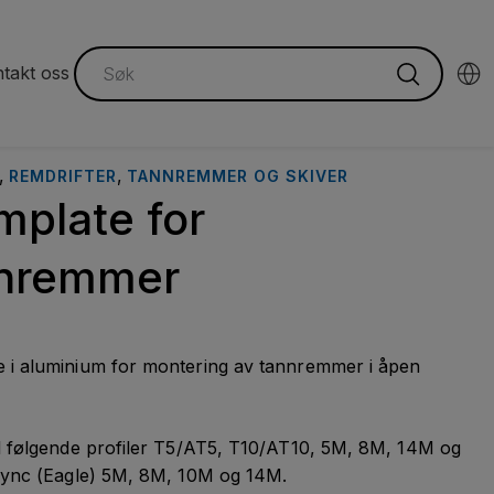
takt oss
,
,
REMDRIFTER
TANNREMMER OG SKIVER
mplate for
nremmer
e i aluminium for montering av tannremmer i åpen
ll følgende profiler T5/AT5, T10/AT10, 5M, 8M, 14M og
ntSync (Eagle) 5M, 8M, 10M og 14M.