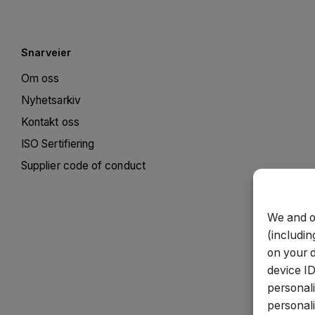
Snarveier
Om oss
Nyhetsarkiv
Kontakt oss
ISO Sertifiering
Supplier code of conduct
We and o
(includin
on your 
device ID
personal
personali